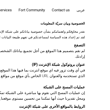
عربى
Contact us
Fort Community
ervices
الخصوصية وبيان سريّة المعلومات
نقدر مخاوفكم واهتمامكم بشأن خصوصية بياناتكم على شبكة الإنت
لقد تم إعداد هذه السياسة لمساعدتكم في تفهم طبيعة البيانات الت
التصفح
لم نقم بتصميم هذا الموقع من أجل تجميع بياناتك الشخصي
إرادتك.
عنوان بروتوكول شبكة الإنترنت (IP)
الذي تستخدمه والعنوان URL الخاص بأي موقع من مواقع الإنترنت التي تقوم بإحالتك إلى الى هذا الموقع على الشبكة.
عمليات المسح على الشبكة
إن عمليات المسح التي نقوم بها مباشرة على الشبكة تمك
ومحل تقديرنا حيث أنها تمكننا من تحسين مستوى موقعنا, ول
الروابط بالمواقع الأخرى على شبكة الإنترنت