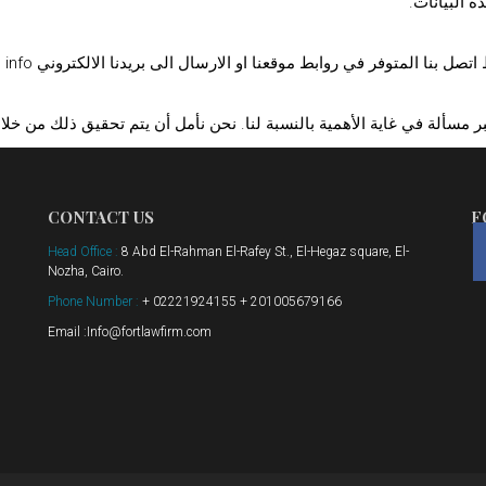
 البيانات.
وفر في روابط موقعنا او الارسال الى بريدنا الالكتروني info على اسم النطاق اعلاه.
مسألة في غاية الأهمية بالنسبة لنا. نحن نأمل أن يتم تحقيق ذلك من خلا
CONTACT US
F
Head Office :
8 Abd El-Rahman El-Rafey St., El-Hegaz square, El-
Nozha, Cairo.
Phone Number :
+ 02221924155 + 201005679166
Email :Info@fortlawfirm.com