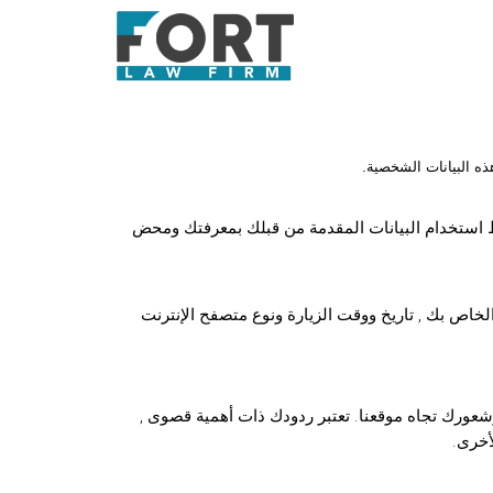
ذه البيانات الشخصية.
قط استخدام البيانات المقدمة من قبلك بمعرفتك ومحض
وقت تزور فيه اي موقع انترنت بما فيها هذا الموقع , سيقوم السيرفر المضيف بتسجيل عنوان بروتوكول شبكة الإنترنت (IP) الخاص بك , تاريخ ووقت الزيارة ونوع متصفح الإنترنت
عورك تجاه موقعنا. تعتبر ردودك ذات أهمية قصوى ,
أخرى.