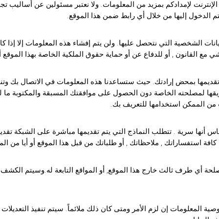
إنترنت لإمدادكم بمزيد من المعلومات. ولا نعتبر مسئولين عن أساليب تجمي
م الدخول إليها من خلال أي رابط ضمن هذا الموقع.
ت الشخصية التي نتحصل عليها. ولن يتم إفشاء هذه المعلومات إلا إذا كا
مشي مع القانون , أو للدفاع عن أو حماية حقوق الملكية الخاصة بهذا الموقع 
قديمها بمحض إرادتك. حيث ستساعدنا هذه المعلومات في الاتصال بك وتنفيذ 
قها لمصلحته الخاصة دون الحصول على موافقتك المسبقة والمكتوبة ما ل
ت من الممكن استخدامها للتعريف بك.
اس أنها سرية . تتطلب النماذج التي يتم تقديمها مباشرة على الشبكة تقد
افة استفساراتك , ملاحظاتك , أو طلباتك من قبل هذا الموقع أو أيا من الموا
ت لمصلحة أي طرف ثالث خارج هذا الموقع, أو المواقع التابعة له.وسيتم ال
المعلومات إن لزم الأمر ومتى كان ذلك ملائماً. سيتم تنفيذ التعديلات 